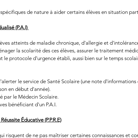
s spécifiques de nature à aider certains élèves en situation part
ualisé (P.A.I) 
élèves atteints de maladie chronique, d'allergie et d'intoléranc
énager la scolarité des ces élèves, assurer le traitement médica
t le protocole d'urgence établi, aussi bien sur le temps scolai
 d'alerter le service de Santé Scolaire (une note d'informations 
ison en début d'année).
é par le Médecin Scolaire.
èves bénéficiant d'un P.A.I.
Réussite Éducative (P.P.R.E)
 qui risquent de ne pas maîtriser certaines connaissances et c