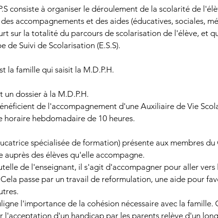
P.S consiste à organiser le déroulement de la scolarité de l'él
 des accompagnements et des aides (éducatives, sociales, méd
urt sur la totalité du parcours de scolarisation de l'élève, et qui
e de Suivi de Scolarisation (E.S.S).
 la famille qui saisit la M.D.P.H.
nt un dossier à la M.D.P.H.
bénéficient de l'accompagnement d'une Auxiliaire de Vie Scolai
e horaire hebdomadaire de 10 heures.
rice spécialisée de formation) présente aux membres du C
ue auprès des élèves qu'elle accompagne.
utelle de l'enseignant, il s'agit d'accompagner pour aller vers 
Cela passe par un travail de reformulation, une aide pour fav
utres.
 l'importance de la cohésion nécessaire avec la famille. C
car l'acceptation d'un handicap par les parents relève d'un lo