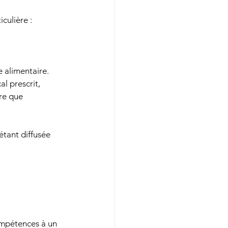
iculière :
e alimentaire.
l prescrit, 
re que 
étant diffusée 
ompétences à un 