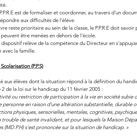
té.
 P.P.R.E est de formaliser et coordonner, au travers d'un docume
épondre aux difficultés de l'élève.
e reste prioritaire au sein de la classe, le P.P.R.E doit savoir
 peuvent être menées en dehors de l'école.
 dispositif relève de la compétence du Directeur en s'appuyan
 avec la famille.
Scolarisation (P.P.S)
né aux élèves dont la situation répond à la définition du handic
 2 de la loi sur le handicap du 11 février 2005 :
tivité ou restriction de participation à la vie en société subie 
personne en raison d'une altération substantielle, durable ou
tions physiques, sensorielles, mentales, cognitives, psychique
trouble de santé invalidant, et pour lesquels la Maison Dép
(MD.P.H) s'est prononcée sur la situation de handicap. » 