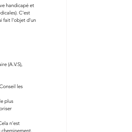
ève handicapé et 
icales). C'est 
 fait l'objet d'un 
re (A.V.S), 
onseil les 
le plus 
oriser 
ela n'est 
ng cheminement. 