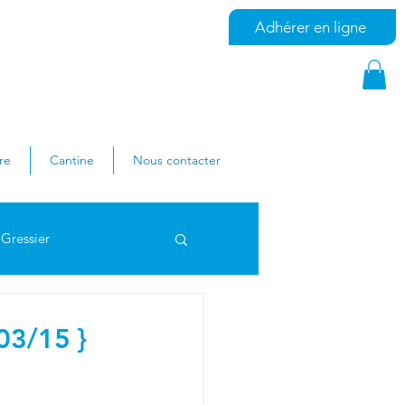
Adhérer en ligne
re
Cantine
Nous contacter
Gressier
les Ferry
03/15 }
colaire