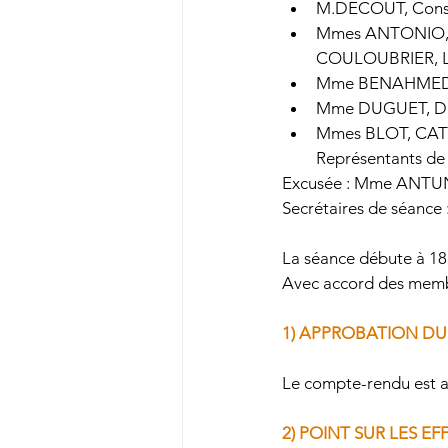
M.DECOUT, Consei
Mmes ANTONIO,
Maternelle La Fontaine
COULOUBRIER, LU
Mme BENAHMED, Au
Mme DUGUET, Dél
Mmes BLOT, CATE
Représentants de 
Excusée : Mme ANTUN
Secrétaires de séanc
La séance débute à 18
Avec accord des membr
1) APPROBATION DU
Le compte-rendu est a
2) POINT SUR LES EF