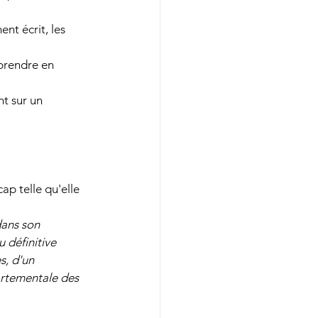
nt écrit, les 
 prendre en 
t sur un 
ap telle qu'elle 
dans son 
 définitive 
s, d'un 
artementale des 