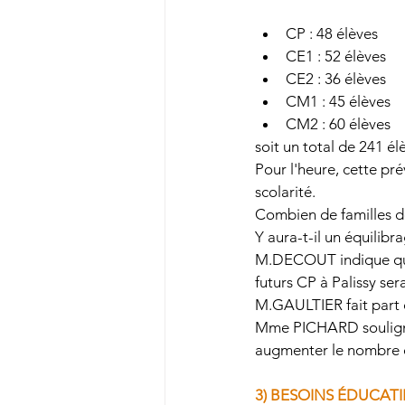
CP : 48 élèves 
CE1 : 52 élèves 
CE2 : 36 élèves 
CM1 : 45 élèves 
CM2 : 60 élèves
soit un total de 241 él
Pour l'heure, cette pr
scolarité.
Combien de familles de
Y aura-t-il un équilibr
M.DECOUT indique qu'il 
futurs CP à Palissy se
M.GAULTIER fait part d
Mme PICHARD souligne l
augmenter le nombre d'
3) BESOINS ÉDUCATI