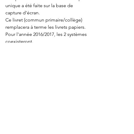
unique a été faite sur la base de 
capture d'écran. 
Ce livret (commun primaire/collège) 
remplacera à terme les livrets papiers. 
Pour l'année 2016/2017, les 2 systèmes 
coexisteront.
8) Présentation du temps périscolaire
RAS
9) Points sur les travaux
Auvent à l'extérieur pour les parents 
potentiellement pour 2017 (demande 
faite aux bâtiments de France)
La reprise du sol pour éviter les flaques 
d'eau à l'extérieur a été réalisée.