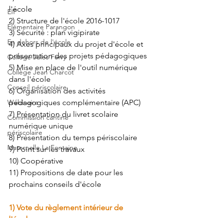
l'école
EIP
2) Structure de l'école 2016-1017
Elémentaire Parangon
3) Sécurité : plan vigipirate
En dehors de l'école
4) Axes principaux du projet d'école et 
présentation des projets pédagogiques
Collège Jules Ferry
5) Mise en place de l'outil numérique 
Collège Jean Charcot
dans l'école
Conseil périscolaire
6) Organisation des activités 
Webinaire
pédagogiques complémentaire (APC)
7) Présentation du livret scolaire 
Commission cantine
numérique unique
périscolaire
8) Présentation du temps périscolaire
Maternelle La Fontaine
9) Point sur les travaux
10) Coopérative
11) Propositions de date pour les 
prochains conseils d'école
1) Vote du règlement intérieur de 