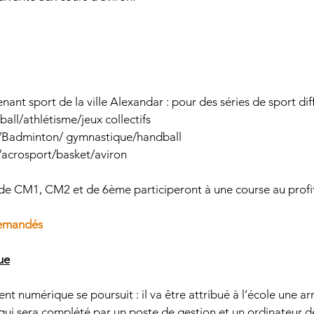
venant sport de la ville Alexandar : pour des séries de sport dif
all/athlétisme/jeux collectifs 
/Badminton/ gymnastique/handball 
acrosport/basket/aviron 
es de CM1, CM2 et de 6ème participeront à une course au profi
demandés 
ue
nt numérique se poursuit : il va être attribué à l’école une a
 qui sera complété par un poste de gestion et un ordinateur de