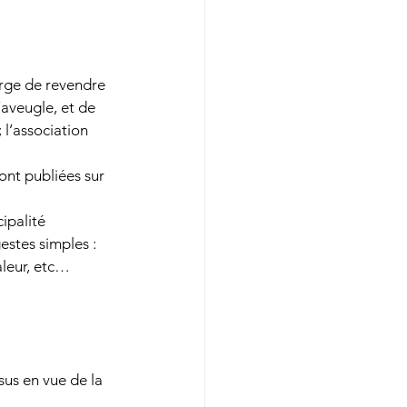
arge de revendre 
aveugle, et de 
 l’association 
ont publiées sur 
ipalité 
stes simples : 
aleur, etc… 
sus en vue de la 