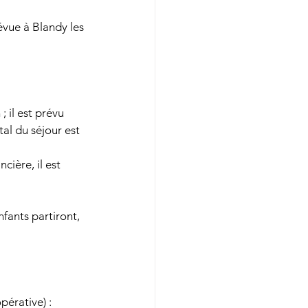
évue à Blandy les 
 il est prévu 
tal du séjour est 
cière, il est 
fants partiront, 
opérative) :