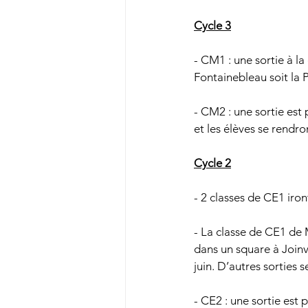
Cycle 3
- CM1 : une sortie à la
Fontainebleau soit la 
- CM2 : une sortie est
et les élèves se rendro
Cycle 2
- 2 classes de CE1 iro
- La classe de CE1 de M
dans un square à Joinv
juin. D’autres sorties
- CE2 : une sortie est