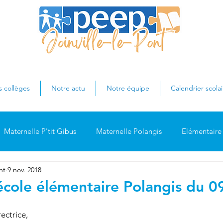
s collèges
Notre actu
Notre équipe
Calendrier scolai
Maternelle P'tit Gibus
Maternelle Polangis
Elémentaire 
nt
9 nov. 2018
Elémentaire Parangon
En dehors de l'école
Collège Ju
'école élémentaire Polangis du 0
l périscolaire
Webinaire
Commission cantine
péris
ctrice, 