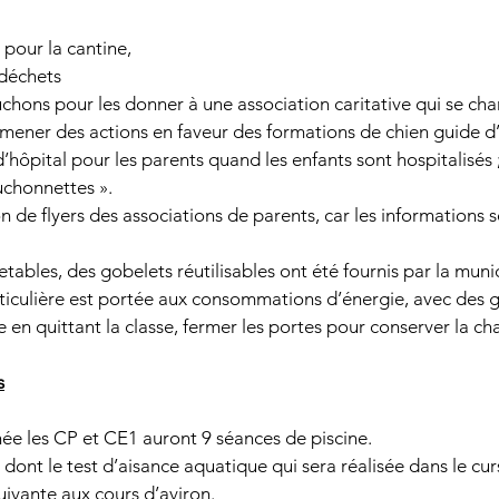
 pour la cantine, 
déchets 
uchons pour les donner à une association caritative qui se ch
 mener des actions en faveur des formations de chien guide d’
 d’hôpital pour les parents quand les enfants sont hospitalisés ;
uchonnettes ». 
on de flyers des associations de parents, car les informations s
etables, des gobelets réutilisables ont été fournis par la munic
ticulière est portée aux consommations d’énergie, avec des ge
e en quittant la classe, fermer les portes pour conserver la ch
s
nnée les CP et CE1 auront 9 séances de piscine.
dont le test d’aisance aquatique qui sera réalisée dans le cur
uivante aux cours d’aviron.