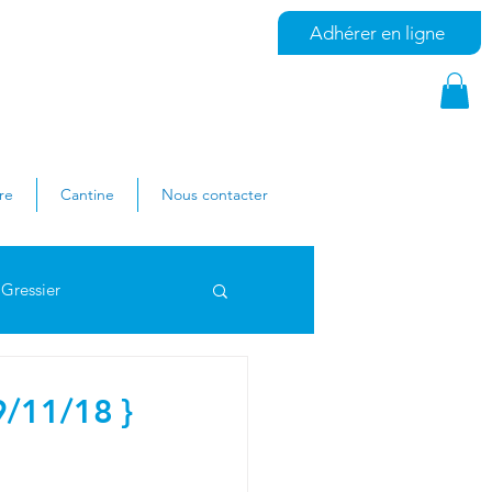
Adhérer en ligne
re
Cantine
Nous contacter
Gressier
les Ferry
9/11/18 }
colaire