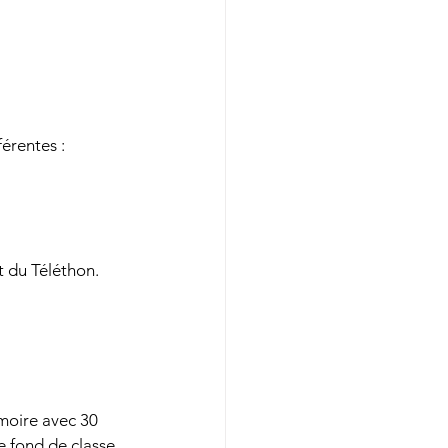
férentes :
t du Téléthon.
rmoire avec 30 
 fond de classe, 