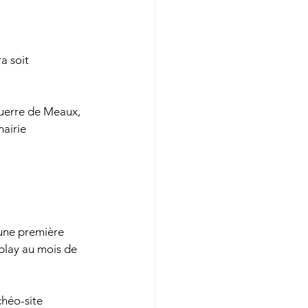
a soit 
guerre de Meaux, 
mairie
 une première 
blay au mois de 
chéo-site