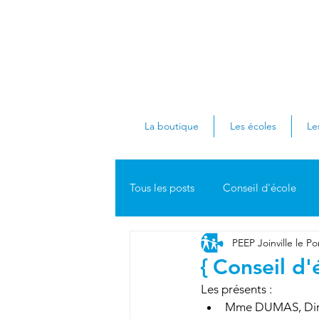
La boutique
Les écoles
Le
Tous les posts
Conseil d'école
PEEP Joinville le Po
Elémentaire Polangis
EIP
{ Conseil d
Les présents :
Collège Jean Charcot
Consei
Mme DUMAS, Dire