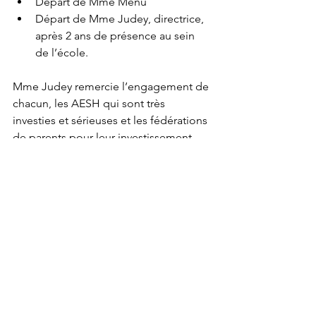
Départ de Mme Menu 
Départ de Mme Judey, directrice, 
après 2 ans de présence au sein 
de l’école. 
Mme Judey remercie l’engagement de 
chacun, les AESH qui sont très 
investies et sérieuses et les fédérations 
de parents pour leur investissement, 
leur écoute et leur réactivité. Mme 
Judey sera remplacée par une 
directrice de maternelle exerçant à 
Maison-Alfort. La passation est en 
cours entre les 2 directrices.
Côté périscolaire, Vanessa Trivino, la 
directrice du périscolaire, partira de 
l’école maternelle pour exercer à 
l’école élémentaire de Palissy. Elle sera 