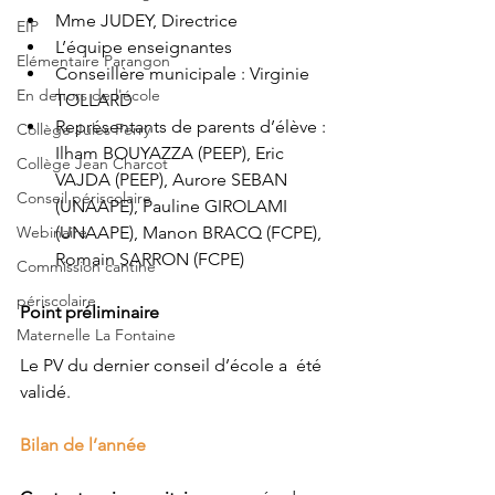
Mme JUDEY, Directrice 
EIP
L’équipe enseignantes 
Elémentaire Parangon
Conseillère municipale : Virginie 
En dehors de l'école
TOLLARD 
Représentants de parents d’élève : 
Collège Jules Ferry
Ilham BOUYAZZA (PEEP), Eric 
Collège Jean Charcot
VAJDA (PEEP), Aurore SEBAN 
Conseil périscolaire
(UNAAPE), Pauline GIROLAMI 
Webinaire
(UNAAPE), Manon BRACQ (FCPE), 
Romain SARRON (FCPE) 
Commission cantine
périscolaire
Point préliminaire 
Maternelle La Fontaine
Le PV du dernier conseil d’école a été 
validé. 
Bilan de l’année