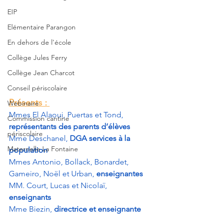
EIP
Elémentaire Parangon
En dehors de l'école
Collège Jules Ferry
Collège Jean Charcot
Conseil périscolaire
Présents : 
Webinaire
Mmes El Alaoui, Puertas et Tond, 
Commission cantine
représentants des parents d’élèves
périscolaire
Mme Deschanel, 
DGA services à la 
Maternelle La Fontaine
population
Mmes Antonio, Bollack, Bonardet, 
Gameiro, Noël et Urban,
 enseignantes
MM. Court, Lucas et Nicolaï, 
enseignants
Mme Biezin, 
directrice et enseignante