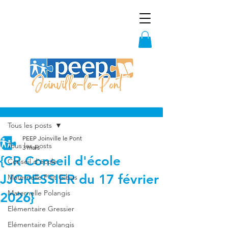
Post
Tous les posts
PEEP Joinville le Pont
Tous les posts
3 mars
{CR Conseil d'école
Conseil d'école
JJGRESSIER du 17 février
Maternelle P'tit Gibus
Maternelle Polangis
2026}
Elémentaire Gressier
Elémentaire Polangis