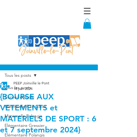
Post
Tous les posts
PEEP Joinville le Pont
Tous les posts
18 juin 2024
{BOURSE AUX
Conseil d'école
VETEMENTS et
Maternelle P'tit Gibus
Maternelle Polangis
MATERIELS DE SPORT : 6
Elémentaire Gressier
et 7 septembre 2024}
Elémentaire Polangis