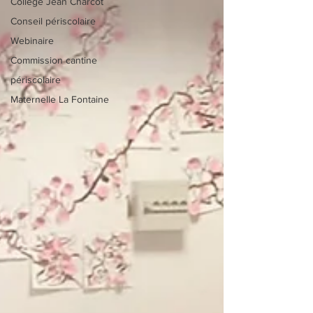
Collège Jean Charcot
Conseil périscolaire
Webinaire
Commission cantine
périscolaire
Maternelle La Fontaine