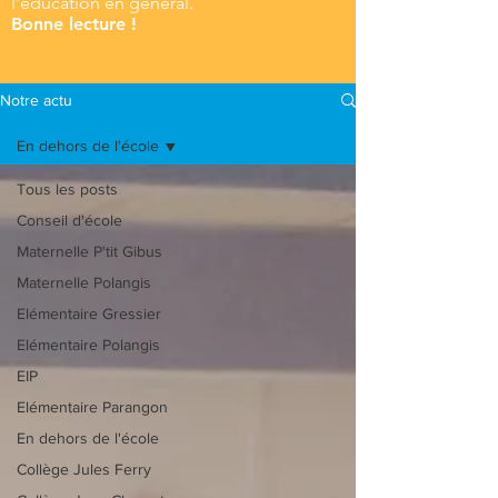
l'éducation en général.
Bonne lecture !
Notre actu
En dehors de l'école
Tous les posts
Conseil d'école
Maternelle P'tit Gibus
Maternelle Polangis
Elémentaire Gressier
Elémentaire Polangis
EIP
Elémentaire Parangon
En dehors de l'école
Collège Jules Ferry