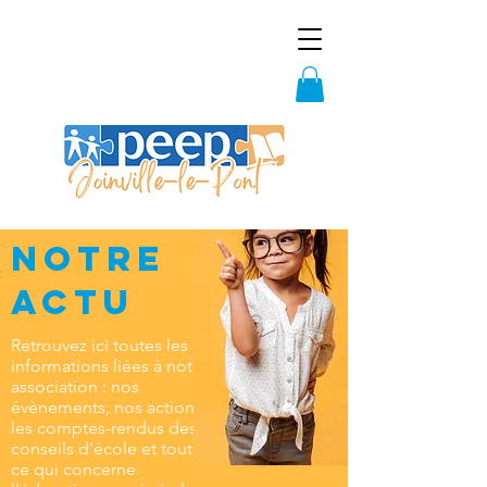
notre
actu
Retrouvez ici toutes les
informations liées à notre
association : nos
évènements, nos actions,
les comptes-rendus des
conseils d'école et tout
ce qui concerne