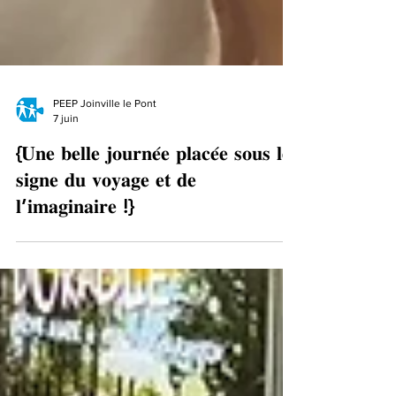
PEEP Joinville le Pont
7 juin
{𝐔𝐧𝐞 𝐛𝐞𝐥𝐥𝐞 𝐣𝐨𝐮𝐫𝐧𝐞́𝐞 𝐩𝐥𝐚𝐜𝐞́𝐞 𝐬𝐨𝐮𝐬 𝐥𝐞
𝐬𝐢𝐠𝐧𝐞 𝐝𝐮 𝐯𝐨𝐲𝐚𝐠𝐞 𝐞𝐭 𝐝𝐞
𝐥’𝐢𝐦𝐚𝐠𝐢𝐧𝐚𝐢𝐫𝐞 !}