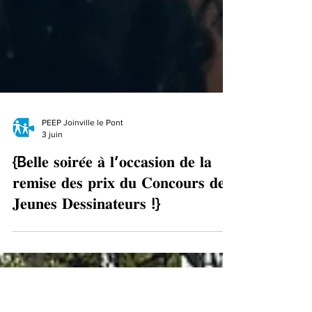
PEEP Joinville le Pont
3 juin
{B𝐞𝐥𝐥𝐞 𝐬𝐨𝐢𝐫𝐞́𝐞 𝐚̀ 𝐥’𝐨𝐜𝐜𝐚𝐬𝐢𝐨𝐧 𝐝𝐞 𝐥𝐚
𝐫𝐞𝐦𝐢𝐬𝐞 𝐝𝐞𝐬 𝐩𝐫𝐢𝐱 𝐝𝐮 𝐂𝐨𝐧𝐜𝐨𝐮𝐫𝐬 𝐝𝐞𝐬
𝐉𝐞𝐮𝐧𝐞𝐬 𝐃𝐞𝐬𝐬𝐢𝐧𝐚𝐭𝐞𝐮𝐫𝐬 !}