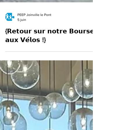
PEEP Joinville le Pont
5 juin
{𝗥𝗲𝘁𝗼𝘂𝗿 𝘀𝘂𝗿 𝗻𝗼𝘁𝗿𝗲 𝗕𝗼𝘂𝗿𝘀𝗲
𝗮𝘂𝘅 𝗩𝗲́𝗹𝗼𝘀 !}