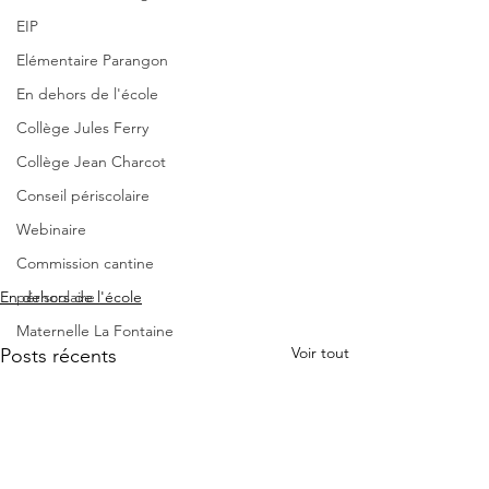
EIP
Elémentaire Parangon
En dehors de l'école
Collège Jules Ferry
Collège Jean Charcot
Conseil périscolaire
Webinaire
Commission cantine
En dehors de l'école
périscolaire
Maternelle La Fontaine
Voir tout
Posts récents