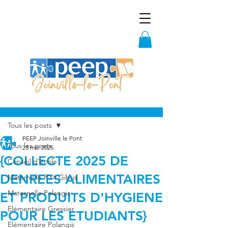
Post
Tous les posts
PEEP Joinville le Pont
Tous les posts
25 mai 2025
{COLLECTE 2025 DE
Conseil d'école
DENREES ALIMENTAIRES
Maternelle P'tit Gibus
Maternelle Polangis
ET PRODUITS D'HYGIENE
Elémentaire Gressier
POUR LES ETUDIANTS}
Elémentaire Polangis