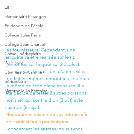
EIP
Elémentaire Parangon
En dehors de l'école
Collège Jules Ferry
Collège Jean Charcot
les fournisseurs. Cependant, une 
Conseil périscolaire
enquête va être réalisée sur le riz 
Webinaire
(remontée sur le goût sur 2 écoles).
- concernant le poisson, d'autres villes 
Commission cantine
ont fait les mêmes remontées, toujours 
périscolaire
le même poisson blanc en sauce, il a 
Maternelle La Fontaine
été décidé de tester 2 autres poissons 
non msc qui sont le thon (3 oct) et le 
saumon (8 sept).
Nous aurons besoin de vos retours afin 
de savoir si nous poursuivons.
- concernant les entrées, nous avons 