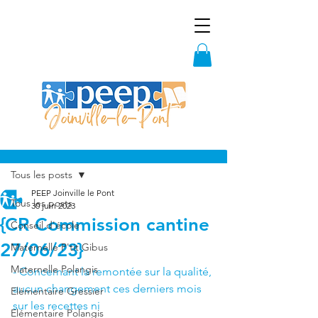
Post
Tous les posts
PEEP Joinville le Pont
Tous les posts
30 juin 2023
{CR Commission cantine
Conseil d'école
27/06/23}
Maternelle P'tit Gibus
Maternelle Polangis
- Concernant la remontée sur la qualité, 
aucun changement ces derniers mois 
Elémentaire Gressier
sur les recettes ni 
Elémentaire Polangis