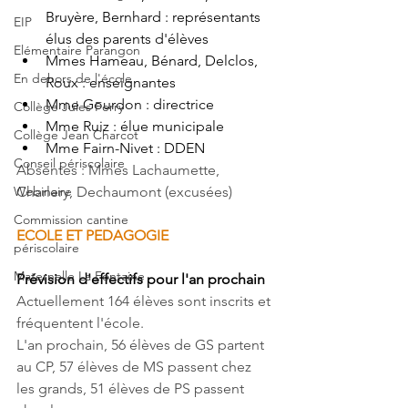
Bruyère, Bernhard : représentants 
EIP
élus des parents d'élèves 
Elémentaire Parangon
Mmes Hameau, Bénard, Delclos, 
En dehors de l'école
Roux : enseignantes 
Mme Gourdon : directrice 
Collège Jules Ferry
Mme Ruiz : élue municipale 
Collège Jean Charcot
Mme Fairn-Nivet : DDEN 
Conseil périscolaire
Absentes : Mmes Lachaumette, 
Webinaire
Charlery, Dechaumont (excusées)
Commission cantine
ECOLE ET PEDAGOGIE 
périscolaire
Maternelle La Fontaine
Prévision d'effectifs pour l'an prochain 
Actuellement 164 élèves sont inscrits et 
fréquentent l'école.
L'an prochain, 56 élèves de GS partent 
au CP, 57 élèves de MS passent chez 
les grands, 51 élèves de PS passent 